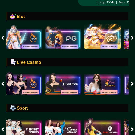
Tutup: 22:45 | Buka: 23:0
Slot
Live Casino
Sport