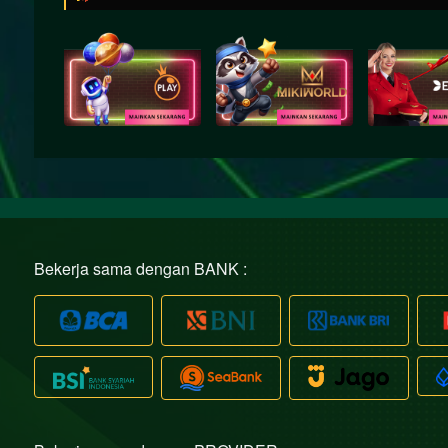
Bekerja sama dengan BANK :