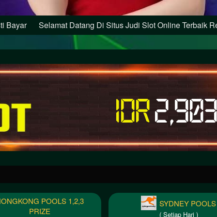
Selamat Datang Di Situs Judi Slot Online Terbaik Resmi d
IDR
2,903
HONGKONG POOLS 1,2,3
SYDNEY POOLS
PRIZE
( Setiap Hari )