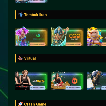
Tembak Ikan
Virtual
Crash Game