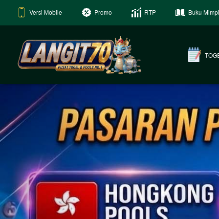
Versi Mobile
Promo
RTP
Buku Mimp
TOG
Previous