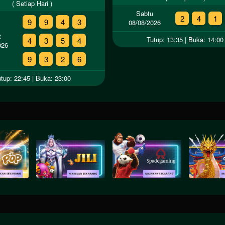
( Setiap Hari )
Sabtu
2
4
1
9
9
4
3
08/08/2026
t
Tutup: 13:35 | Buka: 14:00
4
3
5
4
026
9
3
2
6
tup: 22:45 | Buka: 23:00