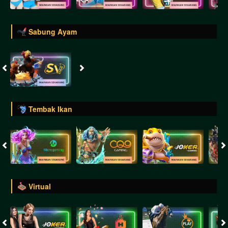
Sabung Ayam
Tembak Ikan
Virtual