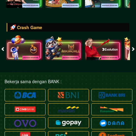
Crash Game
Bekerja sama dengan BANK :