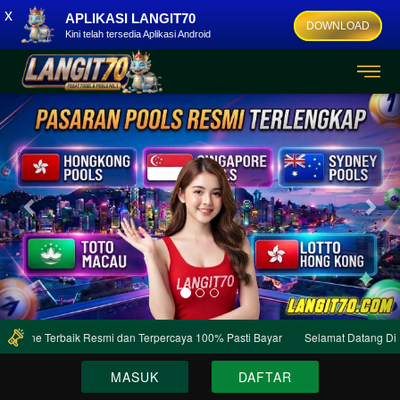
x
APLIKASI LANGIT70
DOWNLOAD
Kini telah tersedia Aplikasi Android
Previous
Nex
 Online Terbaik Resmi dan Terpercaya 100% Pasti Bayar
Selamat Datang Di Sit
MASUK
DAFTAR