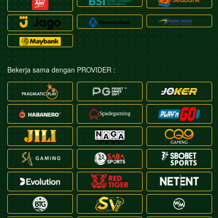
Bekerja sama dengan PROVIDER :