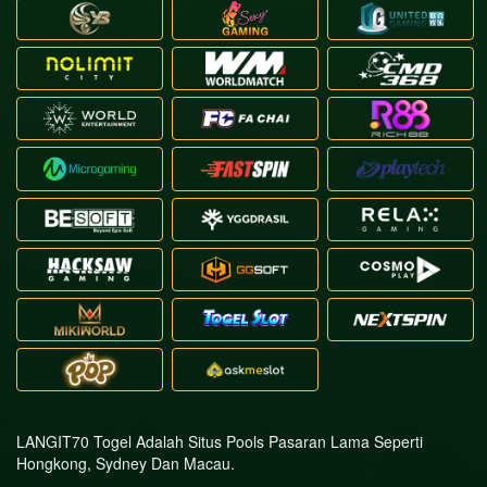
LANGIT70 Togel Adalah Situs Pools Pasaran Lama Seperti
Hongkong, Sydney Dan Macau.