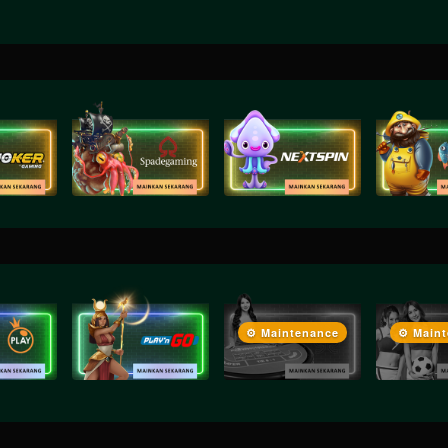
⚙ Maintenance
⚙ Main