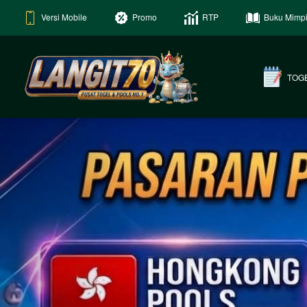
Versi Mobile
Promo
RTP
Buku Mimp
TOG
Previous