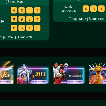
( Setiap Hari )
Kamis
4
8
1
4
2
4
5
06/08/2026
Tutup: 13:35 | Buka: 14:00
0
9
8
4
026
2
5
1
9
tup: 22:45 | Buka: 23:00