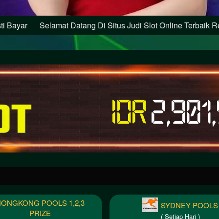
Selamat Datang Di Situs Judi Slot Online Terbaik Resmi d
IDR
2,901
HONGKONG POOLS 1,2,3
SYDNEY POOLS
PRIZE
( Setiap Hari )