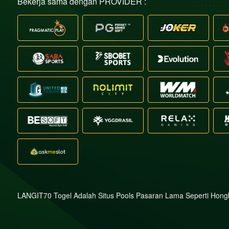
Bekerja sama dengan PROVIDER :
LANGIT70 Togel Adalah Situs Pools Pasaran Lama Seperti Hon