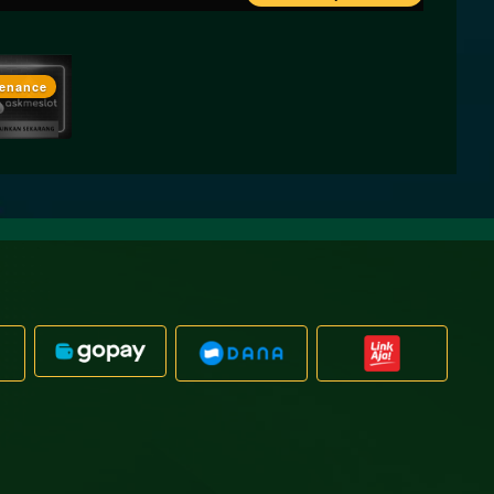
tenance