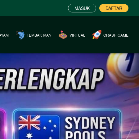
MASUK
DAFTAR
AYAM
TEMBAK IKAN
VIRTUAL
CRASH GAME
Next