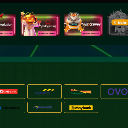
⚙ Main