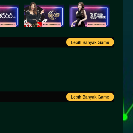
Lebih Banyak Game
Lebih Banyak Game