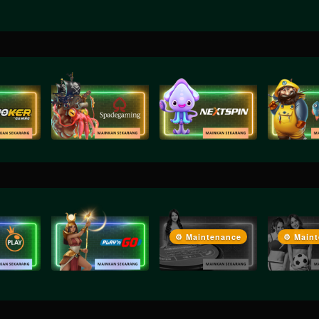
⚙ Maintenance
⚙ Main