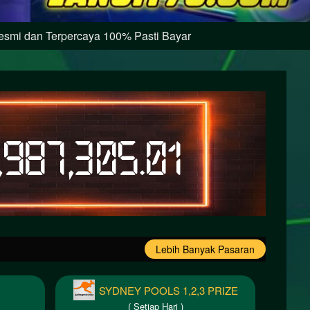
n Terpercaya 100% Pasti Bayar
,987,324.86
Lebih Banyak Pasaran
SYDNEY POOLS 1,2,3 PRIZE
( Setiap Hari )