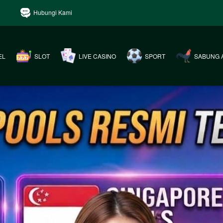
i
Hubungi Kami
EL
SLOT
LIVE CASINO
SPORT
SABUNG 