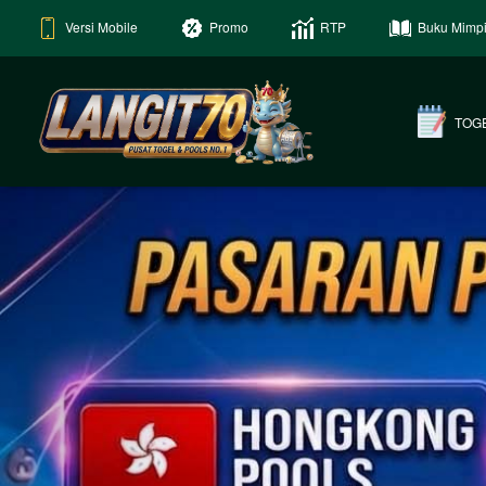
Versi Mobile
Promo
RTP
Buku Mimp
TOG
Previous