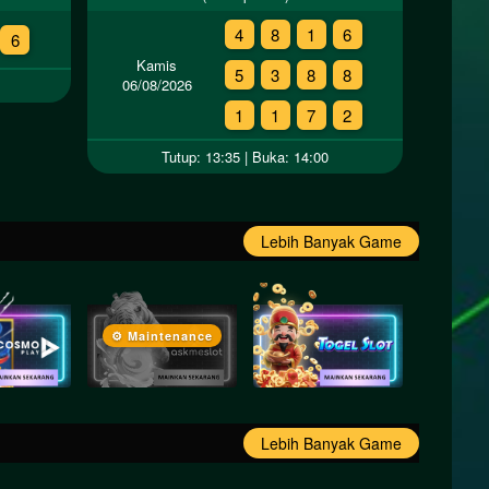
4
8
1
6
6
Kamis
5
3
8
8
06/08/2026
1
1
7
2
Tutup: 13:35 | Buka: 14:00
Lebih Banyak Game
⚙ Maintenance
Lebih Banyak Game