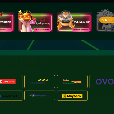
⚙ Main