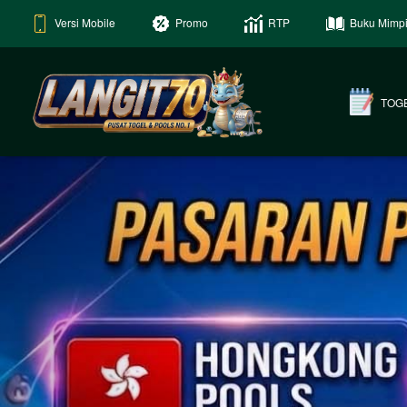
Versi Mobile
Promo
RTP
Buku Mimp
TOG
Previous