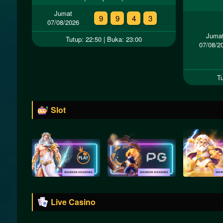
Jumat
9
9
4
3
07/08/2026
Juma
Tutup: 22:50 | Buka: 23:00
07/08/2
Tu
Slot
Live Casino