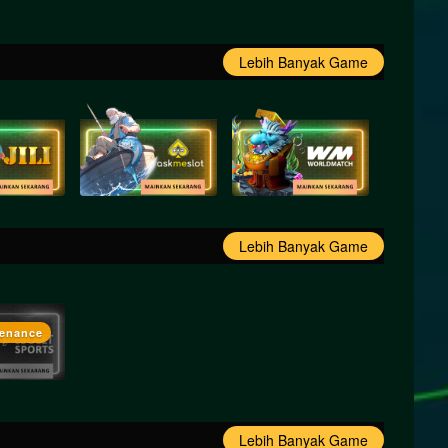
Lebih Banyak Game
Lebih Banyak Game
tenance
Lebih Banyak Game