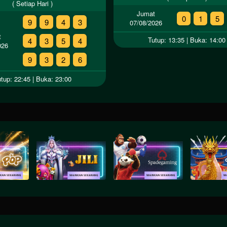
( Setiap Hari )
Jumat
0
1
5
9
9
4
3
07/08/2026
t
Tutup: 13:35 | Buka: 14:00
4
3
5
4
026
9
3
2
6
tup: 22:45 | Buka: 23:00