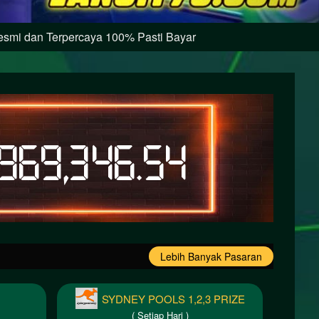
an Terpercaya 100% Pasti Bayar
,969,365.74
Lebih Banyak Pasaran
SYDNEY POOLS 1,2,3 PRIZE
( Setiap Hari )