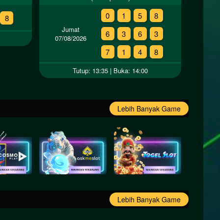
0
1
5
8
8
Jumat
6
3
6
3
07/08/2026
7
1
4
8
Tutup: 13:35 | Buka: 14:00
Lebih Banyak Game
Lebih Banyak Game