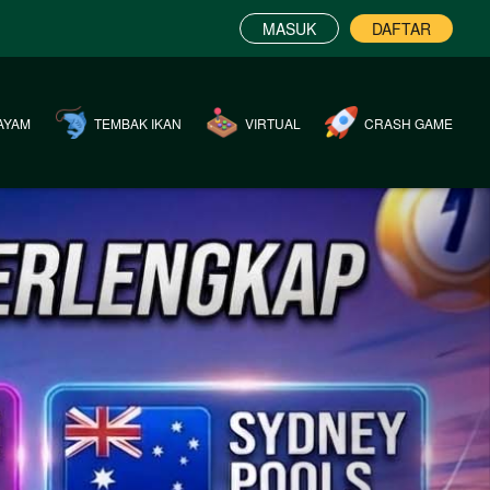
MASUK
DAFTAR
AYAM
TEMBAK IKAN
VIRTUAL
CRASH GAME
Next