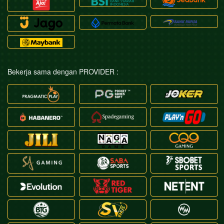
Bekerja sama dengan PROVIDER :