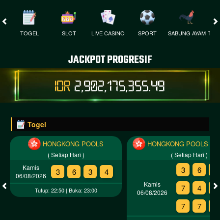
TOGEL
SLOT
LIVE CASINO
SPORT
SABUNG AYAM
TEM
JACKPOT PROGRESIF
IDR
2,902,175,360.29
Togel
HONGKONG POOLS
HONGKONG POOLS 1,2,
( Setiap Hari )
( Setiap Hari )
Kamis
3
6
3
3
6
3
4
06/08/2026
Kamis
7
4
0
Tutup: 22:50 | Buka: 23:00
06/08/2026
7
7
1