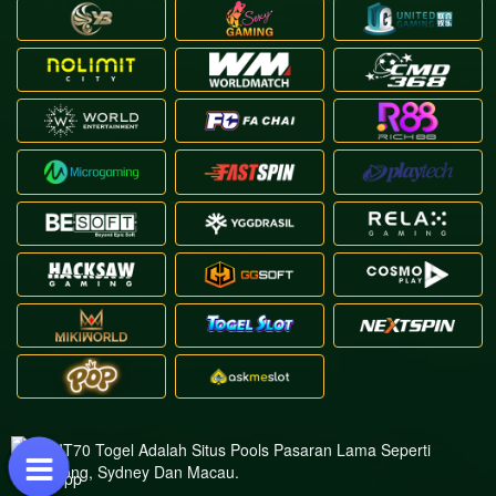
LANGIT70 Togel Adalah Situs Pools Pasaran Lama Seperti
Hongkong, Sydney Dan Macau.