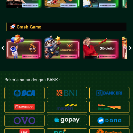
Crash Game
Bekerja sama dengan BANK :