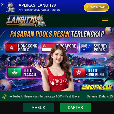
x
APLIKASI LANGIT70
DOWNLOAD
Kini telah tersedia Aplikasi Android
Previous
Nex
 Online Terbaik Resmi dan Terpercaya 100% Pasti Bayar
Selamat Datang Di Sit
MASUK
DAFTAR