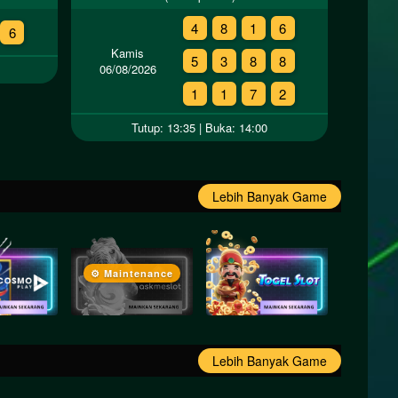
4
8
1
6
6
Kamis
5
3
8
8
06/08/2026
1
1
7
2
Tutup: 13:35 | Buka: 14:00
Lebih Banyak Game
⚙ Maintenance
Lebih Banyak Game