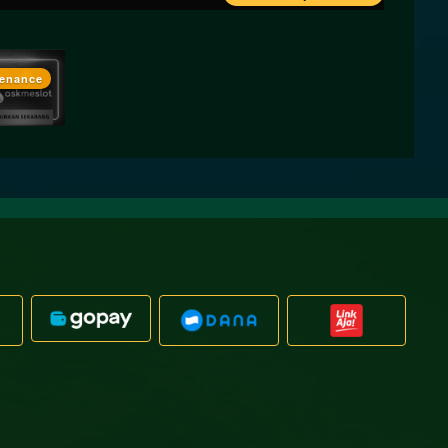
tenance