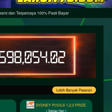
an Terpercaya 100% Pasti Bayar
,598,073.26
Lebih Banyak Pasaran
SYDNEY POOLS 1,2,3 PRIZE
( Setiap Hari )