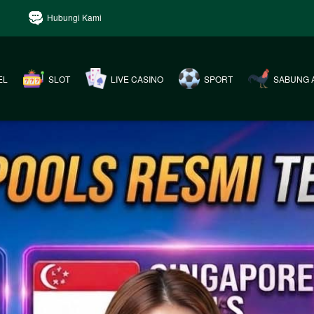
i
Hubungi Kami
EL
SLOT
LIVE CASINO
SPORT
SABUNG 