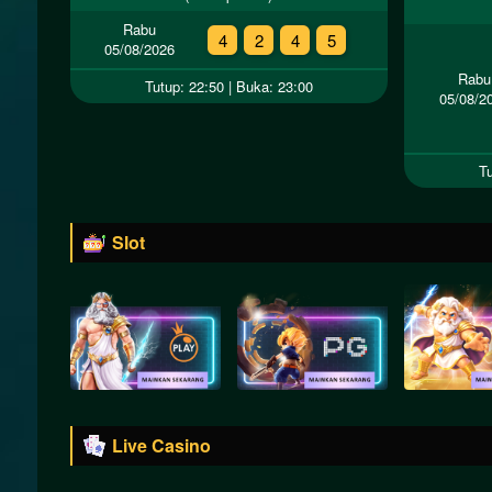
Rabu
4
2
4
5
05/08/2026
Rabu
Tutup: 22:50 | Buka: 23:00
05/08/2
Tu
Slot
Live Casino