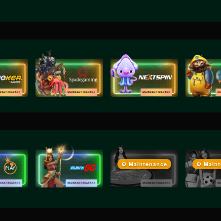
⚙ Maintenance
⚙ Main