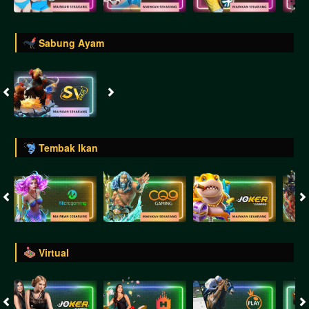
Sabung Ayam
Tembak Ikan
Virtual