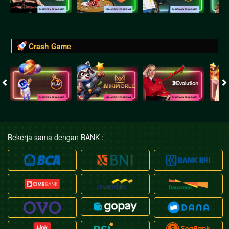
Crash Game
Bekerja sama dengan BANK :