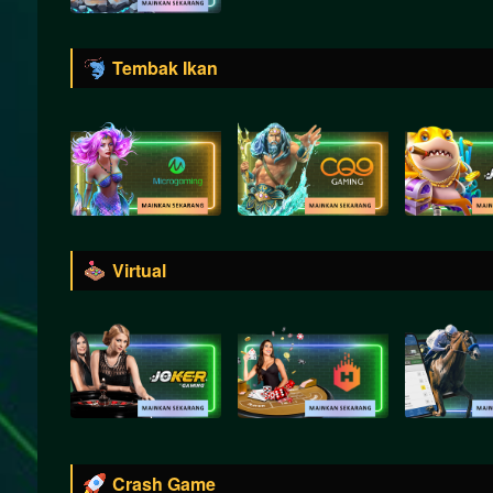
Tembak Ikan
Virtual
Crash Game