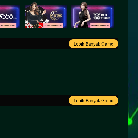
Lebih Banyak Game
Lebih Banyak Game