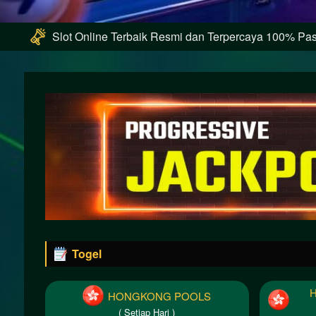
di Slot Online Terbaik Resmi dan Terpercaya 100% Pasti Baya
Togel
HONGKONG POOLS
( Setiap Hari )