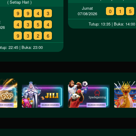
( Setiap Hari )
Jumat
0
1
5
9
9
4
3
07/08/2026
t
Tutup: 13:35 | Buka: 14:00
4
3
5
4
026
9
3
2
6
tup: 22:45 | Buka: 23:00