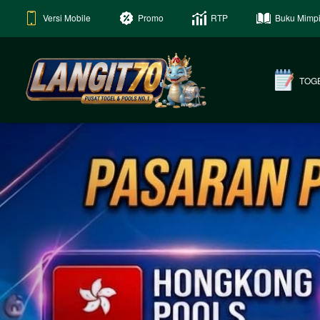
Versi Mobile
Promo
RTP
Buku Mimp
TOG
Previous