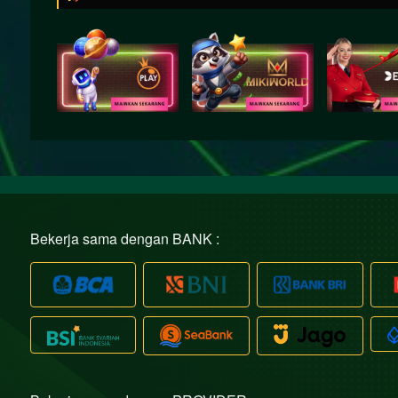
Bekerja sama dengan BANK :