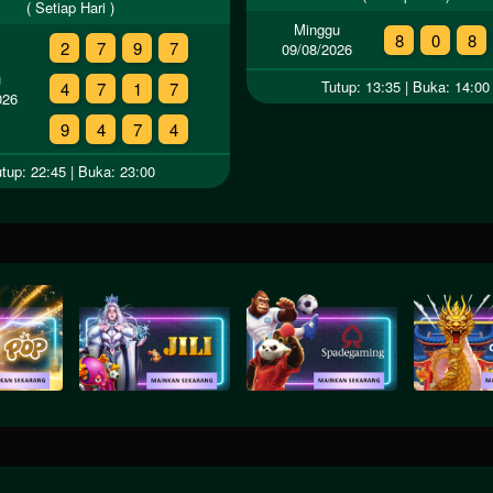
( Setiap Hari )
Minggu
8
0
8
2
7
9
7
09/08/2026
u
Tutup: 13:35 | Buka: 14:00
4
7
1
7
026
9
4
7
4
tup: 22:45 | Buka: 23:00