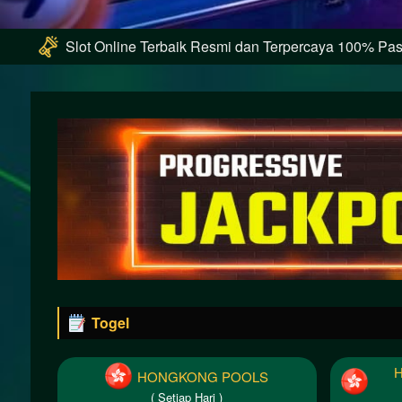
di Slot Online Terbaik Resmi dan Terpercaya 100% Pasti Bayar
Togel
HONGKONG POOLS
( Setiap Hari )