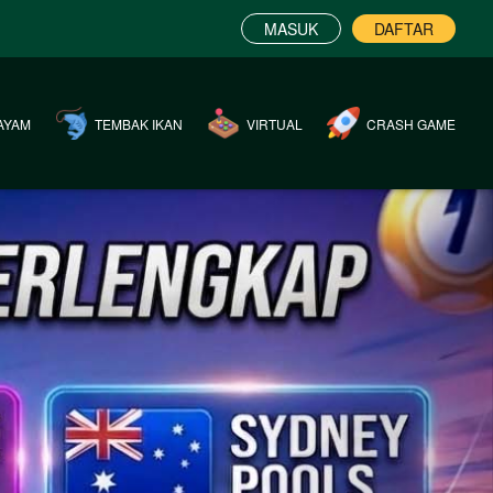
MASUK
DAFTAR
AYAM
TEMBAK IKAN
VIRTUAL
CRASH GAME
Next