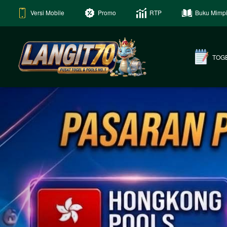
Versi Mobile
Promo
RTP
Buku Mimp
TOG
Previous