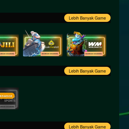
Lebih Banyak Game
Lebih Banyak Game
tenance
Lebih Banyak Game