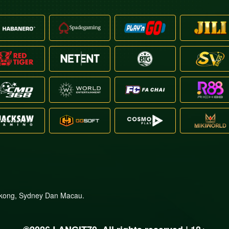
gkong, Sydney Dan Macau.