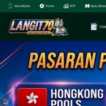
Versi Mobile
Promo
RTP
Buku Mimp
TOG
Previous