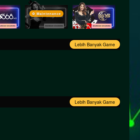
⚙ Maintenance
Lebih Banyak Game
Lebih Banyak Game