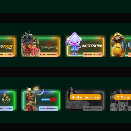
⚙ Maintenance
⚙ Main