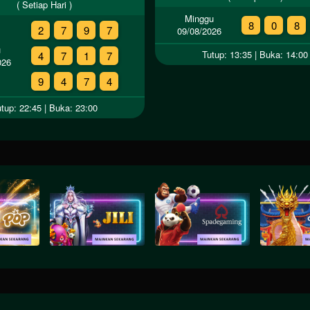
( Setiap Hari )
Minggu
8
0
8
2
7
9
7
09/08/2026
u
Tutup: 13:35 | Buka: 14:00
4
7
1
7
026
9
4
7
4
tup: 22:45 | Buka: 23:00