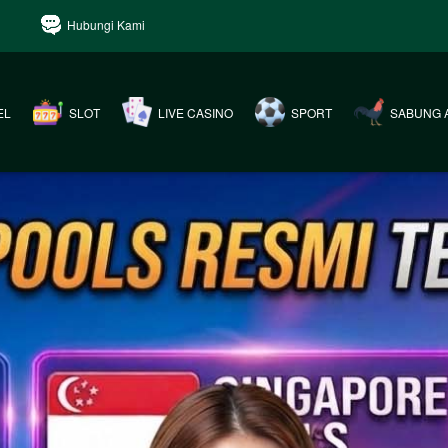
i
Hubungi Kami
EL
SLOT
LIVE CASINO
SPORT
SABUNG 