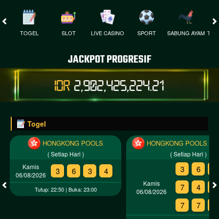
TOGEL
SLOT
LIVE CASINO
SPORT
SABUNG AYAM
TEM
JACKPOT PROGRESIF
IDR
2,902,425,229.04
Togel
HONGKONG POOLS
HONGKONG POOLS 1,2,
( Setiap Hari )
( Setiap Hari )
Kamis
3
6
3
3
6
3
4
06/08/2026
Kamis
7
4
0
Tutup: 22:50 | Buka: 23:00
06/08/2026
7
7
1