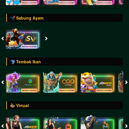
Sabung Ayam
Tembak Ikan
Virtual