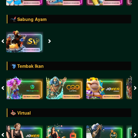
Sabung Ayam
Tembak Ikan
Virtual