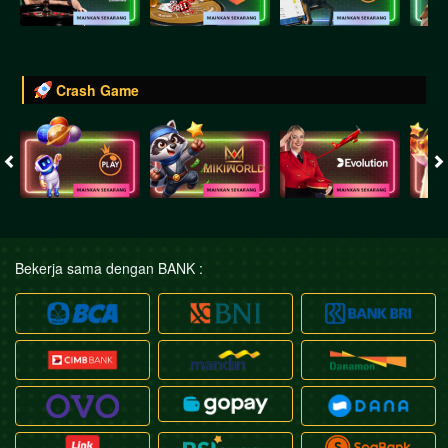
Crash Game
Bekerja sama dengan BANK :