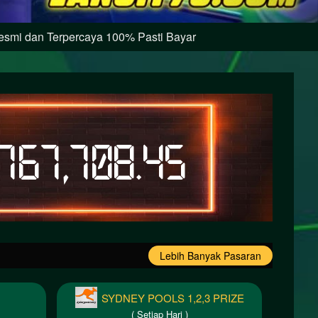
an Terpercaya 100% Pasti Bayar
,767,727.65
Lebih Banyak Pasaran
SYDNEY POOLS 1,2,3 PRIZE
( Setiap Hari )