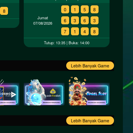
0
1
5
8
8
Jumat
6
3
6
3
07/08/2026
7
1
4
8
Tutup: 13:35 | Buka: 14:00
Lebih Banyak Game
Lebih Banyak Game