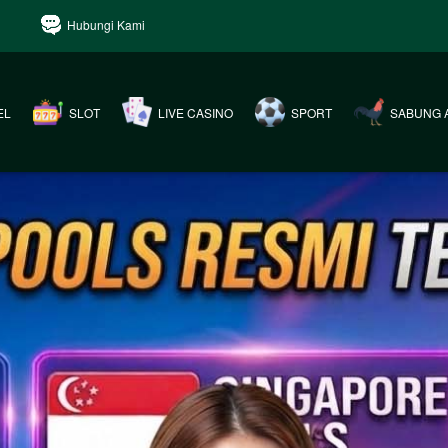
i
Hubungi Kami
EL
SLOT
LIVE CASINO
SPORT
SABUNG 