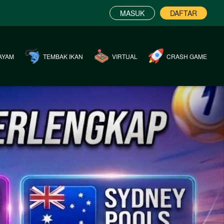
MASUK
DAFTAR
AYAM
TEMBAK IKAN
VIRTUAL
CRASH GAME
Next