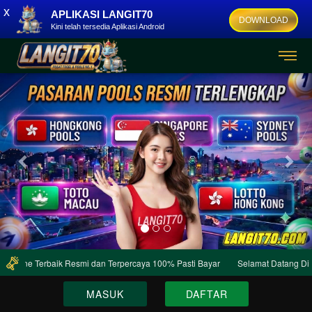
x
APLIKASI LANGIT70
DOWNLOAD
Kini telah tersedia Aplikasi Android
Previous
Nex
 Online Terbaik Resmi dan Terpercaya 100% Pasti Bayar
Selamat Datang Di Sit
MASUK
DAFTAR