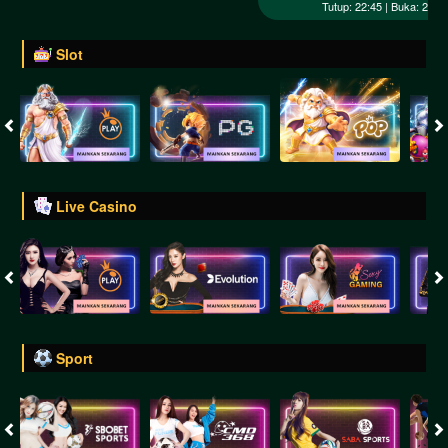
Tutup: 22:45 | Buka: 23:0
Slot
Live Casino
Sport