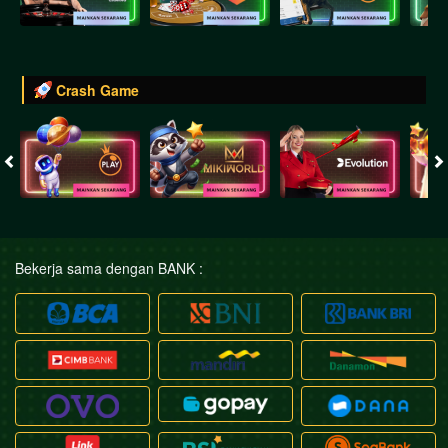
Crash Game
Bekerja sama dengan BANK :