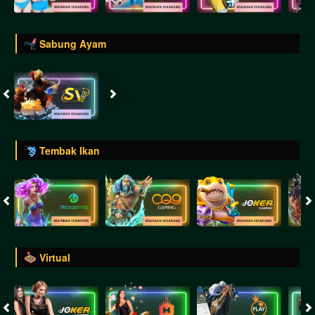
Sabung Ayam
Tembak Ikan
Virtual