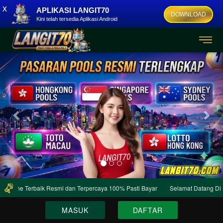
x
APLIKASI LANGIT70
DOWNLOAD
Kini telah tersedia Aplikasi Android
Previous
Nex
 Online Terbaik Resmi dan Terpercaya 100% Pasti Bayar
Selamat Datang Di Sit
MASUK
DAFTAR