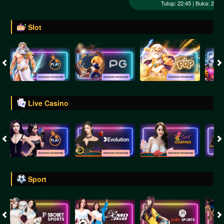
Tutup: 22:45 | Buka: 23:0
Slot
Live Casino
Sport