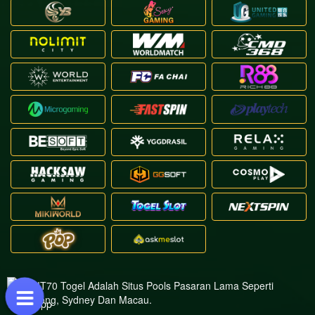
LANGIT70 Togel Adalah Situs Pools Pasaran Lama Seperti
Hongkong, Sydney Dan Macau.