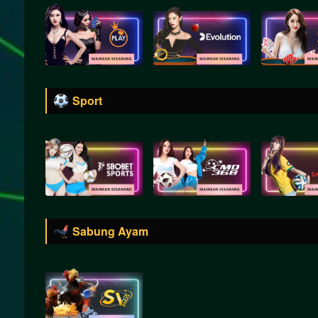
Sport
Sabung Ayam