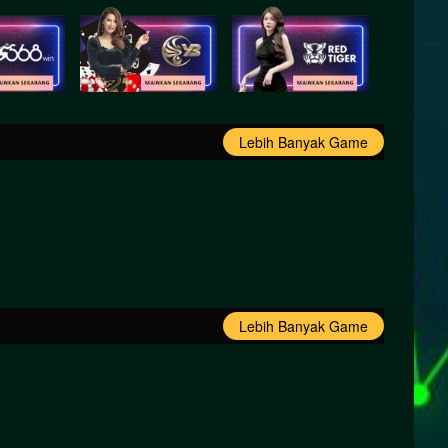
Lebih Banyak Game
Lebih Banyak Game