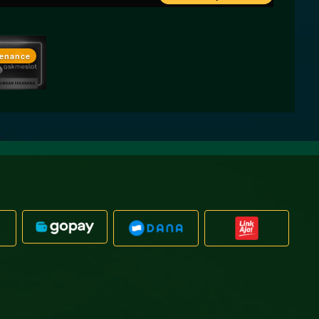
tenance