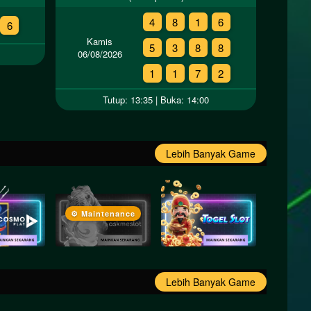
4
8
1
6
6
Kamis
5
3
8
8
06/08/2026
1
1
7
2
Tutup: 13:35 | Buka: 14:00
Lebih Banyak Game
⚙ Maintenance
Lebih Banyak Game