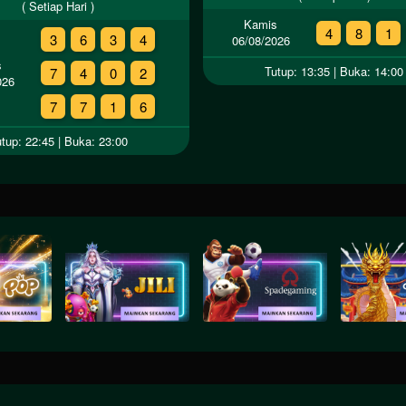
( Setiap Hari )
Kamis
4
8
1
3
6
3
4
06/08/2026
s
Tutup: 13:35 | Buka: 14:00
7
4
0
2
026
7
7
1
6
tup: 22:45 | Buka: 23:00