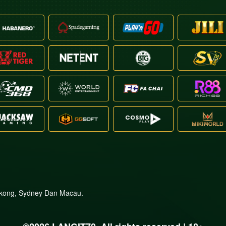
gkong, Sydney Dan Macau.