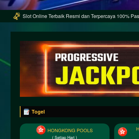
di Slot Online Terbaik Resmi dan Terpercaya 100% Pasti Bayar
Togel
HONGKONG POOLS
( Setiap Hari )