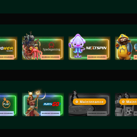
⚙ Maintenance
⚙ Main