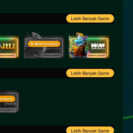
Lebih Banyak Game
⚙ Maintenance
Lebih Banyak Game
tenance
Lebih Banyak Game