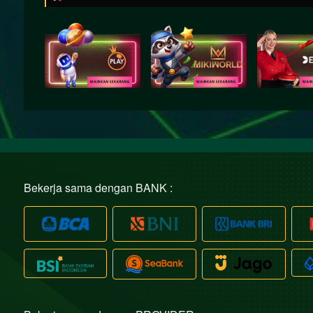
Bekerja sama dengan BANK :