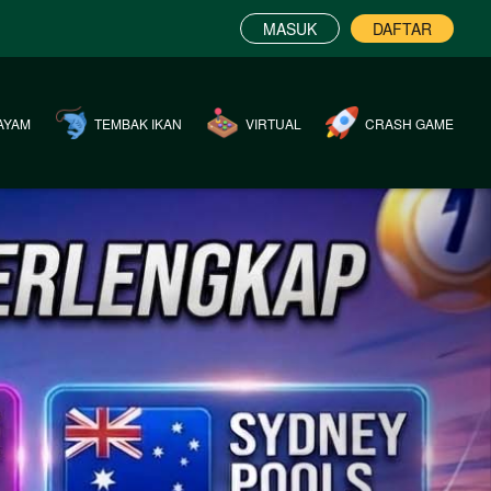
MASUK
DAFTAR
AYAM
TEMBAK IKAN
VIRTUAL
CRASH GAME
Next