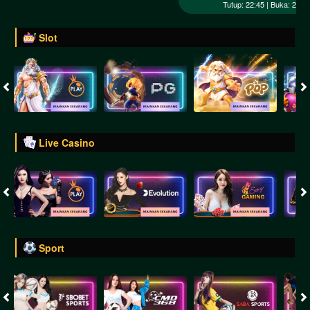
Tutup: 22:45 | Buka: 23:0
Slot
Live Casino
Sport