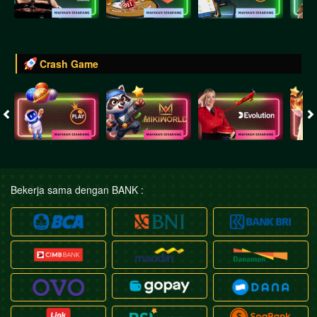
Crash Game
Bekerja sama dengan BANK :