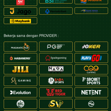
Bekerja sama dengan PROVIDER :