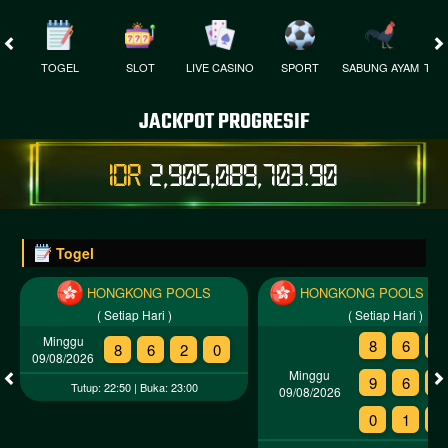
TOGEL
SLOT
LIVE CASINO
SPORT
SABUNG AYAM
TEM
JACKPOT PROGRESIF
IDR
2,905,089,708.72
Togel
HONGKONG POOLS
HONGKONG POOLS 1,2,
( Setiap Hari )
( Setiap Hari )
Minggu
8
6
2
8
6
2
0
09/08/2026
Minggu
9
6
2
Tutup: 22:50 | Buka: 23:00
09/08/2026
0
1
6