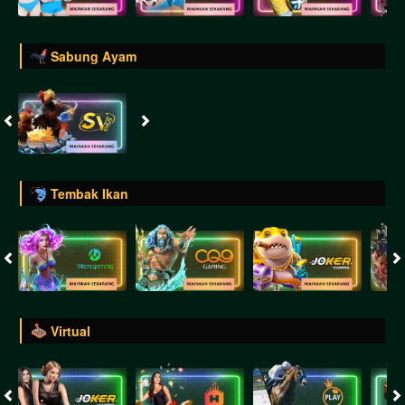
Sabung Ayam
Tembak Ikan
Virtual