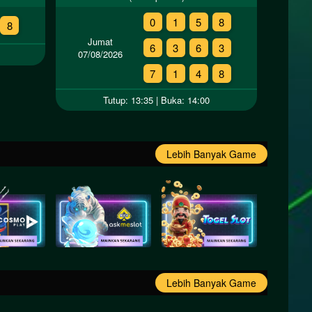
0
1
5
8
8
Jumat
6
3
6
3
07/08/2026
7
1
4
8
Tutup: 13:35 | Buka: 14:00
Lebih Banyak Game
Lebih Banyak Game