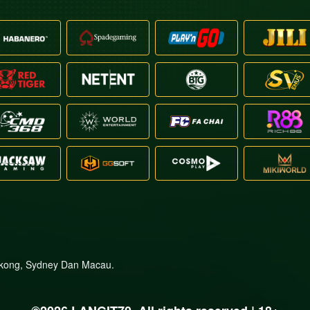
gkong, Sydney Dan Macau.