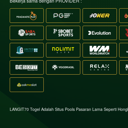
Bekerja sama dengan PROVIDER :
LANGIT70 Togel Adalah Situs Pools Pasaran Lama Seperti Hon