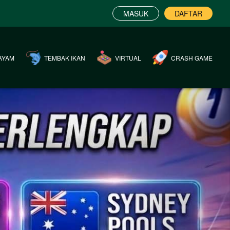
MASUK
DAFTAR
AYAM
TEMBAK IKAN
VIRTUAL
CRASH GAME
Next