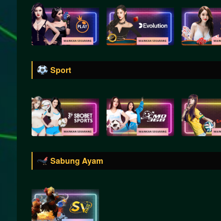
Sport
Sabung Ayam