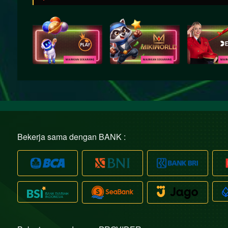
Bekerja sama dengan BANK :