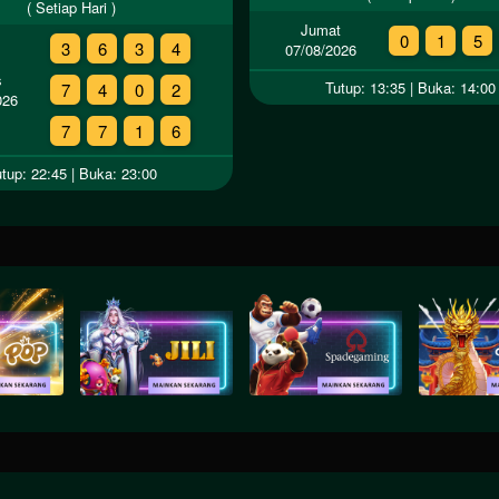
( Setiap Hari )
Jumat
0
1
5
3
6
3
4
07/08/2026
s
Tutup: 13:35 | Buka: 14:00
7
4
0
2
026
7
7
1
6
tup: 22:45 | Buka: 23:00