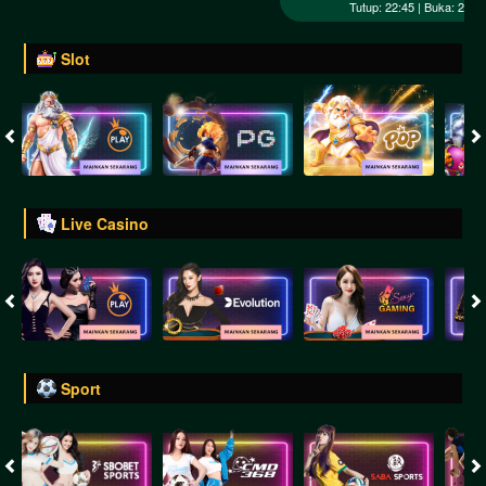
Tutup: 22:45 | Buka: 23:0
Slot
Live Casino
Sport