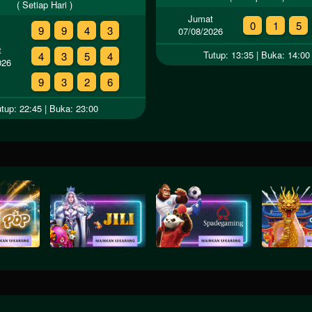
( Setiap Hari )
Jumat
0
1
5
9
9
4
3
07/08/2026
t
Tutup: 13:35 | Buka: 14:00
4
3
5
4
026
9
3
2
6
tup: 22:45 | Buka: 23:00