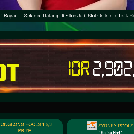
r
Selamat Datang Di Situs Judi Slot Online Terbaik Resmi d
IDR
2,902
HONGKONG POOLS 1,2,3
SYDNEY POOLS
PRIZE
( Setiap Hari )