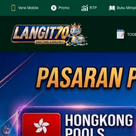
Versi Mobile
Promo
RTP
Buku Mimp
TOG
Previous