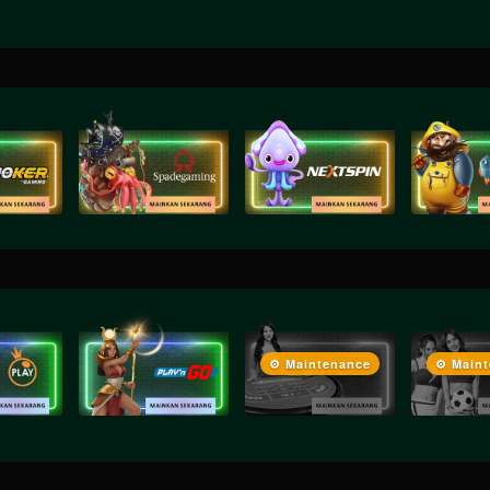
⚙ Maintenance
⚙ Main