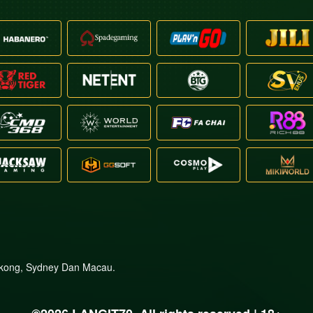
gkong, Sydney Dan Macau.