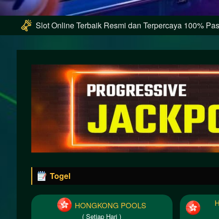
di Slot Online Terbaik Resmi dan Terpercaya 100% Pasti Baya
Togel
HONGKONG POOLS
( Setiap Hari )