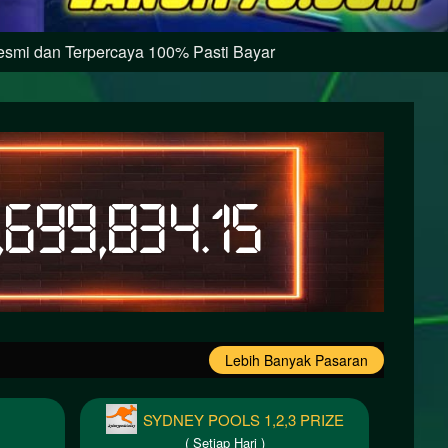
an Terpercaya 100% Pasti Bayar
,699,852.75
Lebih Banyak Pasaran
SYDNEY POOLS 1,2,3 PRIZE
( Setiap Hari )