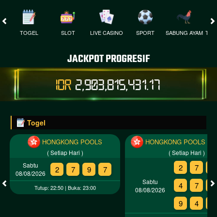
TOGEL
SLOT
LIVE CASINO
SPORT
SABUNG AYAM
TEM
JACKPOT PROGRESIF
IDR
2,903,815,435.84
Togel
HONGKONG POOLS
HONGKONG POOLS 1,2,
( Setiap Hari )
( Setiap Hari )
Sabtu
2
7
9
2
7
9
7
08/08/2026
Sabtu
4
7
1
Tutup: 22:50 | Buka: 23:00
08/08/2026
9
4
7