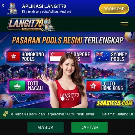
x
APLIKASI LANGIT70
DOWNLOAD
Kini telah tersedia Aplikasi Android
Previous
Nex
 Online Terbaik Resmi dan Terpercaya 100% Pasti Bayar
Selamat Datang Di Sit
MASUK
DAFTAR