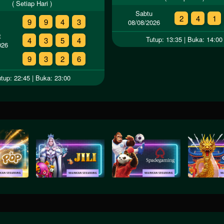
( Setiap Hari )
Sabtu
2
4
1
9
9
4
3
08/08/2026
t
Tutup: 13:35 | Buka: 14:00
4
3
5
4
026
9
3
2
6
tup: 22:45 | Buka: 23:00