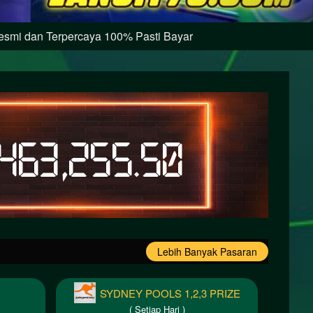
an Terpercaya 100% Pasti Bayar
,463,275.30
Lebih Banyak Pasaran
SYDNEY POOLS 1,2,3 PRIZE
( Setiap Hari )