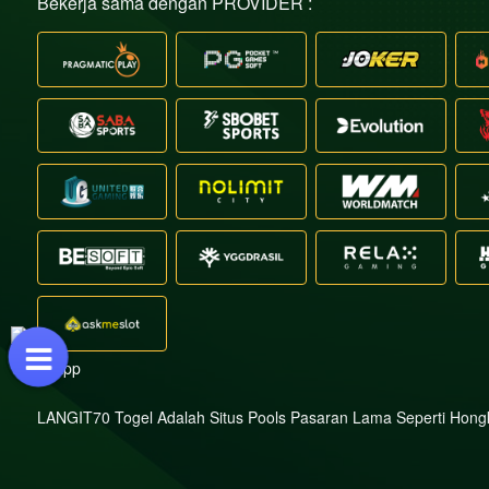
Bekerja sama dengan PROVIDER :
LANGIT70 Togel Adalah Situs Pools Pasaran Lama Seperti Hon