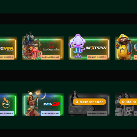
⚙ Maintenance
⚙ Main