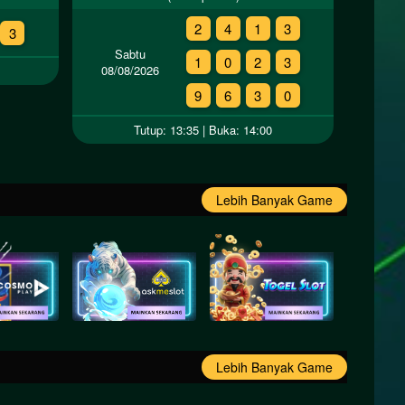
2
4
1
3
3
Sabtu
1
0
2
3
08/08/2026
9
6
3
0
Tutup: 13:35 | Buka: 14:00
Lebih Banyak Game
Lebih Banyak Game