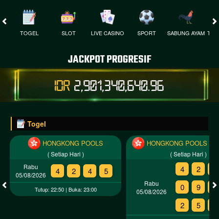
TOGEL
SLOT
LIVE CASINO
SPORT
SABUNG AYAM
TEM
JACKPOT PROGRESIF
IDR
2,901,340,645.14
Togel
HONGKONG POOLS
HONGKONG POOLS 1,2,
( Setiap Hari )
( Setiap Hari )
Rabu
4
2
4
4
2
4
5
05/08/2026
Rabu
0
9
8
Tutup: 22:50 | Buka: 23:00
05/08/2026
2
5
1