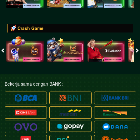
Crash Game
Bekerja sama dengan BANK :