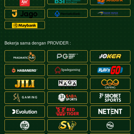
Bekerja sama dengan PROVIDER :