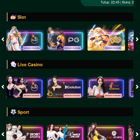
Tutup: 22:45 | Buka: 23:0
Slot
Live Casino
Sport