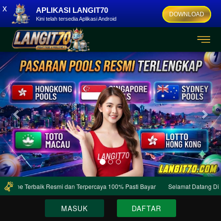
x
APLIKASI LANGIT70
DOWNLOAD
Kini telah tersedia Aplikasi Android
Previous
Nex
t Online Terbaik Resmi dan Terpercaya 100% Pasti Bayar
Selamat Datang Di Si
MASUK
DAFTAR