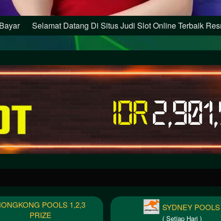
Selamat Datang Di Situs Judi Slot Online Terbaik Resmi dan
IDR
2,901
HONGKONG POOLS 1,2,3
SYDNEY POOLS
PRIZE
( Setiap Hari )