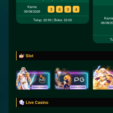
Kamis
3
6
3
4
06/08/2026
Kami
Tutup: 22:50 | Buka: 23:00
06/08/2
Tu
Slot
Live Casino