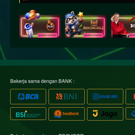
Bekerja sama dengan BANK :