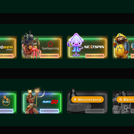
⚙ Maintenance
⚙ Main