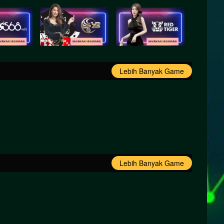
Lebih Banyak Game
Lebih Banyak Game