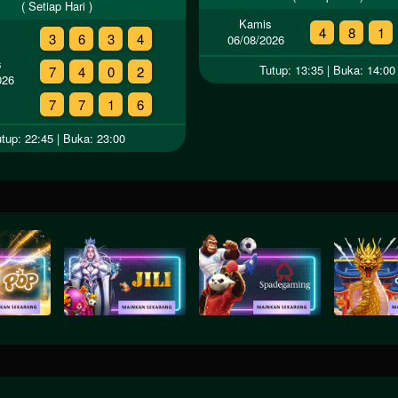
( Setiap Hari )
Kamis
4
8
1
3
6
3
4
06/08/2026
s
Tutup: 13:35 | Buka: 14:00
7
4
0
2
026
7
7
1
6
tup: 22:45 | Buka: 23:00