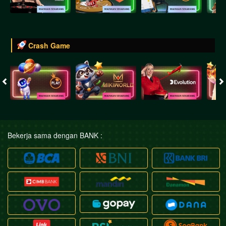
Crash Game
Bekerja sama dengan BANK :