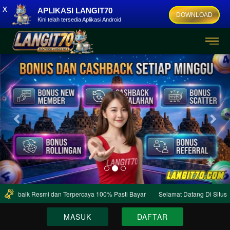
x
APLIKASI LANGIT70
DOWNLOAD
Kini telah tersedia Aplikasi Android
Previous
Nex
ne Terbaik Resmi dan Terpercaya 100% Pasti Bayar
Selamat Datang Di Situs Ju
MASUK
DAFTAR