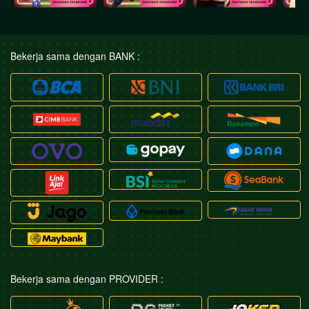
Bekerja sama dengan BANK :
Bekerja sama dengan PROVIDER :