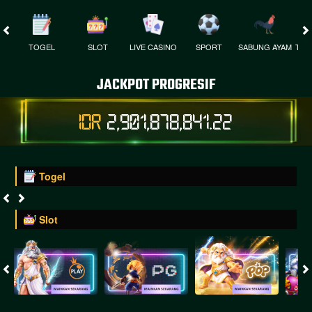
TOGEL
SLOT
LIVE CASINO
SPORT
SABUNG AYAM
TEM
JACKPOT PROGRESIF
IDR
2,901,878,845.42
Togel
Slot