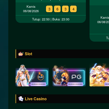
Kamis
3
6
3
4
06/08/2026
Kami
Tutup: 22:50 | Buka: 23:00
06/08/2
Tu
Slot
Live Casino