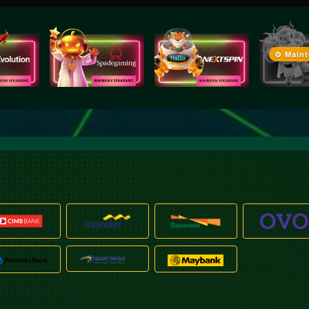
⚙ Main