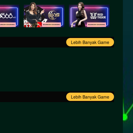
Lebih Banyak Game
Lebih Banyak Game