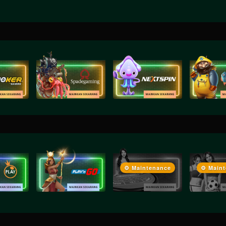
⚙ Maintenance
⚙ Main