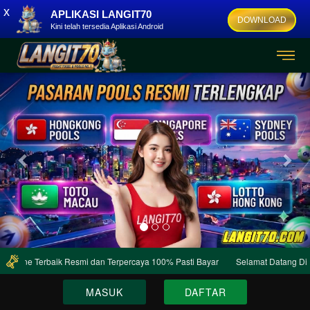
x
APLIKASI LANGIT70
DOWNLOAD
Kini telah tersedia Aplikasi Android
Previous
Nex
 Online Terbaik Resmi dan Terpercaya 100% Pasti Bayar
Selamat Datang Di Sit
MASUK
DAFTAR