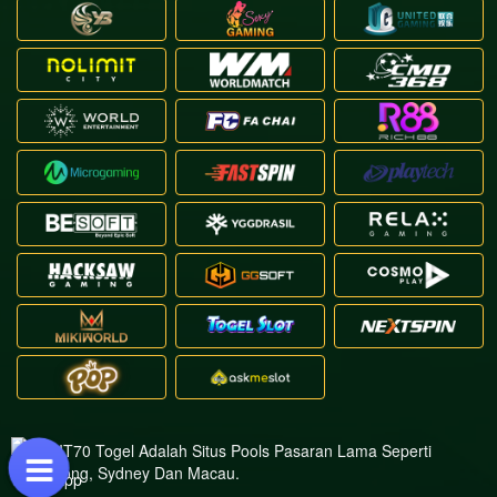
LANGIT70 Togel Adalah Situs Pools Pasaran Lama Seperti
Hongkong, Sydney Dan Macau.