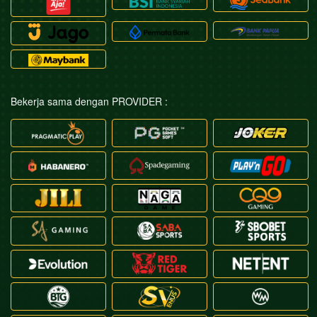
Bekerja sama dengan PROVIDER :