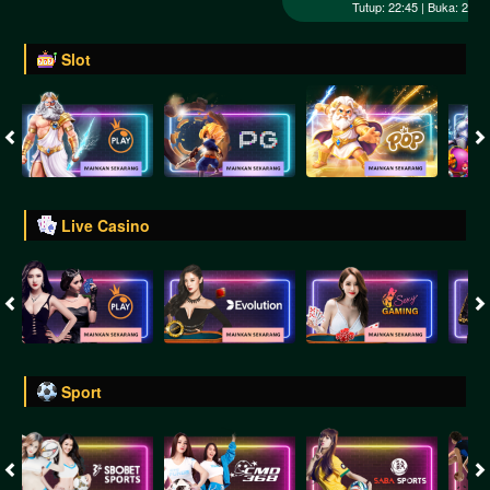
Tutup: 22:45 | Buka: 23:0
Slot
Live Casino
Sport