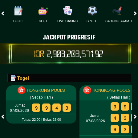
TOGEL
SLOT
LIVE CASINO
SPORT
SABUNG AYAM
TEM
JACKPOT PROGRESIF
IDR
2,903,203,576.71
Togel
HONGKONG POOLS
HONGKONG POOLS 1,2,
( Setiap Hari )
( Setiap Hari )
Jumat
9
9
4
9
9
4
3
07/08/2026
Jumat
4
3
5
Tutup: 22:50 | Buka: 23:00
07/08/2026
9
3
2