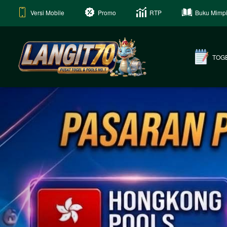
Versi Mobile
Promo
RTP
Buku Mimp
TOG
Previous