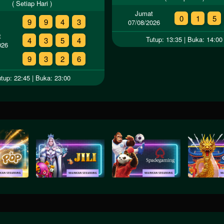
( Setiap Hari )
Jumat
0
1
5
9
9
4
3
07/08/2026
t
Tutup: 13:35 | Buka: 14:00
4
3
5
4
026
9
3
2
6
tup: 22:45 | Buka: 23:00