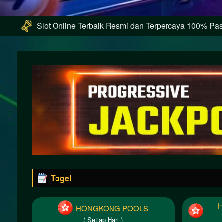
i Slot Online Terbaik Resmi dan Terpercaya 100% Pasti Bayar
Togel
HONGKONG POOLS
( Setiap Hari )