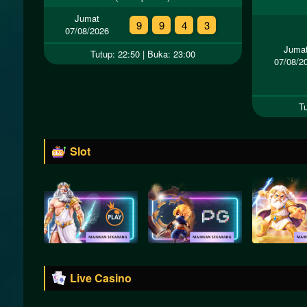
Jumat
9
9
4
3
07/08/2026
Juma
Tutup: 22:50 | Buka: 23:00
07/08/2
Tu
Slot
Live Casino