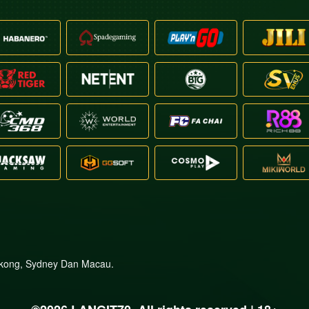
gkong, Sydney Dan Macau.