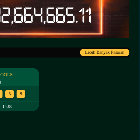
2,664,694.51
Lebih Banyak Pasaran
POOLS
)
5
8
: 14:00