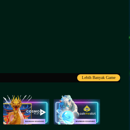
Lebih Banyak Game