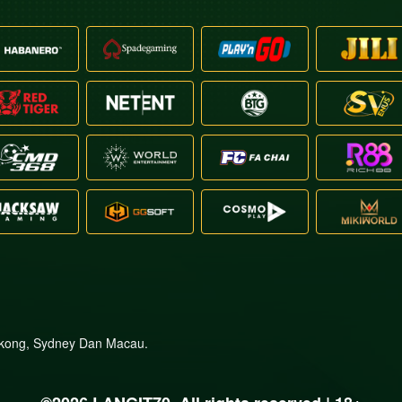
gkong, Sydney Dan Macau.