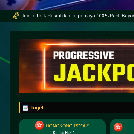
t Online Terbaik Resmi dan Terpercaya 100% Pasti Bayar
Sel
Togel
HONGKONG POOLS
( Setiap Hari )