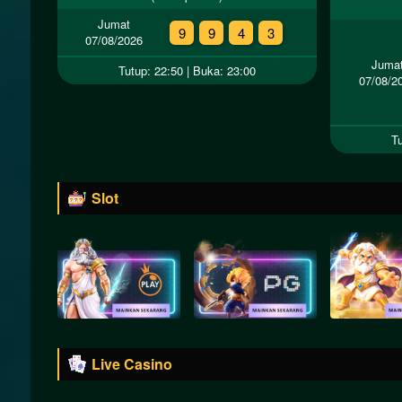
Jumat
9
9
4
3
07/08/2026
Juma
Tutup: 22:50 | Buka: 23:00
07/08/2
Tu
Slot
Live Casino