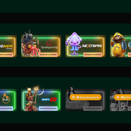
⚙ Maintenance
⚙ Main