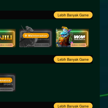
Lebih Banyak Game
⚙ Maintenance
Lebih Banyak Game
tenance
Lebih Banyak Game