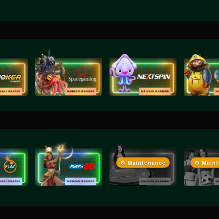
⚙ Maintenance
⚙ Main