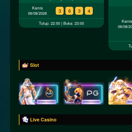
Kamis
3
6
3
4
06/08/2026
Kami
Tutup: 22:50 | Buka: 23:00
06/08/2
Tu
Slot
Live Casino