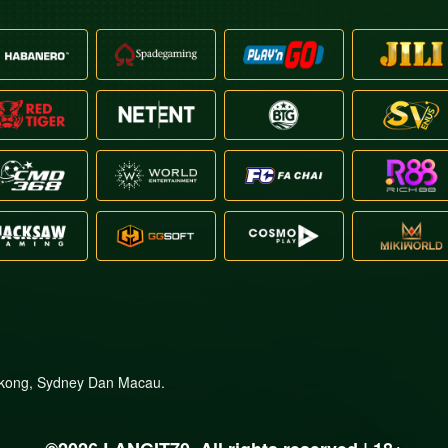
gkong, Sydney Dan Macau.