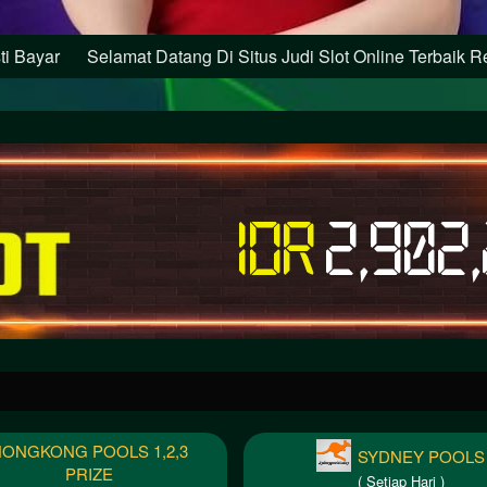
Selamat Datang Di Situs Judi Slot Online Terbaik Resmi d
IDR
2,902
HONGKONG POOLS 1,2,3
SYDNEY POOLS
PRIZE
( Setiap Hari )