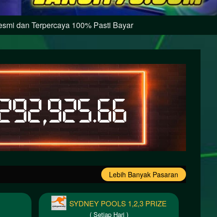
an Terpercaya 100% Pasti Bayar
,292,944.90
Lebih Banyak Pasaran
SYDNEY POOLS 1,2,3 PRIZE
( Setiap Hari )