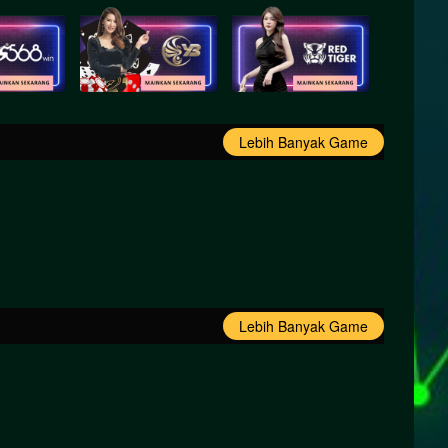
Lebih Banyak Game
Lebih Banyak Game