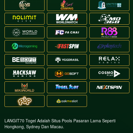
LANGIT70 Togel Adalah Situs Pools Pasaran Lama Seperti
Hongkong, Sydney Dan Macau.