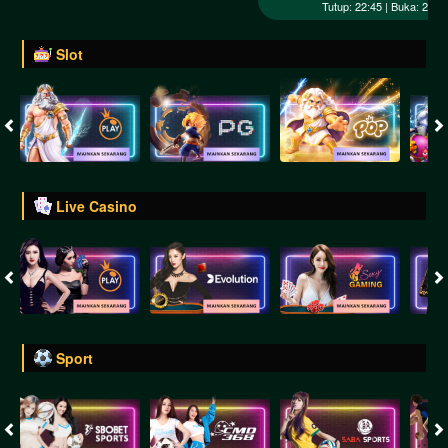
Tutup: 22:45 | Buka: 23:0
Slot
Live Casino
Sport