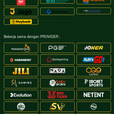
Bekerja sama dengan PROVIDER :