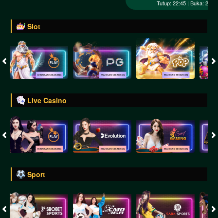
Tutup: 22:45 | Buka: 23:0
Slot
Live Casino
Sport