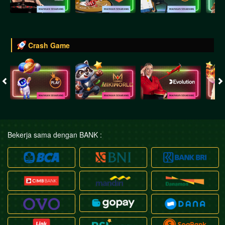
Crash Game
Bekerja sama dengan BANK :