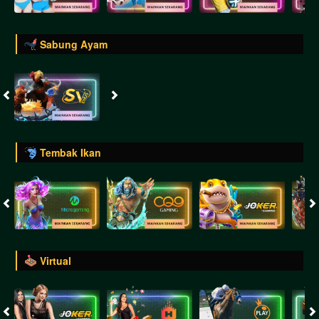
Sabung Ayam
Tembak Ikan
Virtual