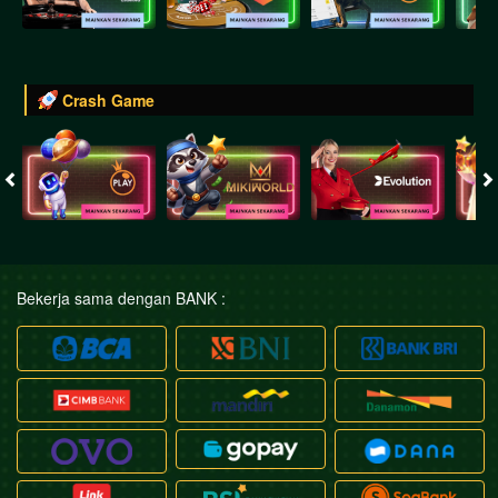
Crash Game
Bekerja sama dengan BANK :