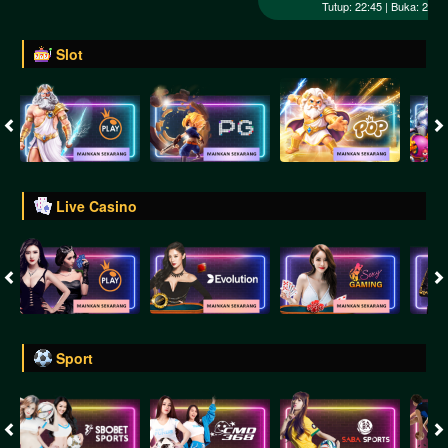
Tutup: 22:45 | Buka: 23:0
Slot
Live Casino
Sport