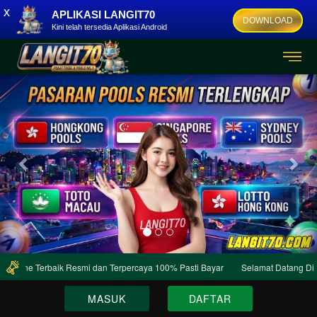
x
APLIKASI LANGIT70
DOWNLOAD
Kini telah tersedia Aplikasi Android
Previous
Nex
 Online Terbaik Resmi dan Terpercaya 100% Pasti Bayar
Selamat Datang Di Sit
MASUK
DAFTAR