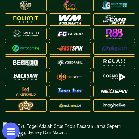
LANGIT70 Togel Adalah Situs Pools Pasaran Lama Seperti
Hongkong, Sydney Dan Macau.