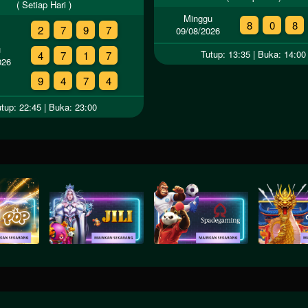
( Setiap Hari )
Minggu
8
0
8
2
7
9
7
09/08/2026
u
Tutup: 13:35 | Buka: 14:00
4
7
1
7
026
9
4
7
4
tup: 22:45 | Buka: 23:00