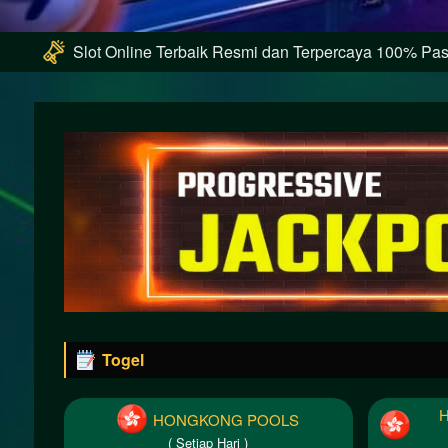
di Slot Online Terbaik Resmi dan Terpercaya 100% Pasti Bayar
Togel
HONGKONG POOLS
( Setiap Hari )