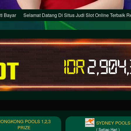
Selamat Datang Di Situs Judi Slot Online Terbaik Resmi da
IDR
2,904
HONGKONG POOLS 1,2,3
SYDNEY POOLS
PRIZE
( Setiap Hari )