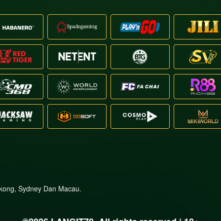
gkong, Sydney Dan Macau.