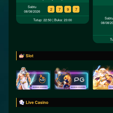
Sabtu
2
7
9
7
08/08/2026
Sabt
Tutup: 22:50 | Buka: 23:00
08/08/2
Tu
Slot
Live Casino