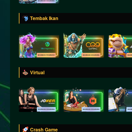
Tembak Ikan
Virtual
Crash Game