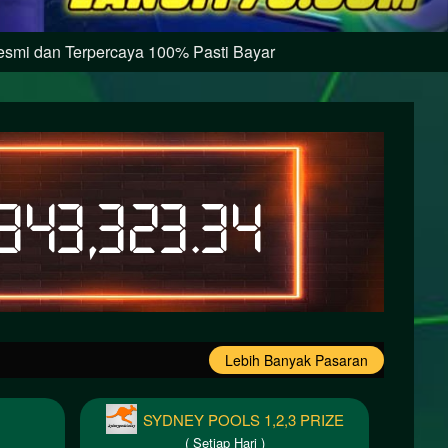
n Terpercaya 100% Pasti Bayar
,343,342.54
Lebih Banyak Pasaran
SYDNEY POOLS 1,2,3 PRIZE
( Setiap Hari )