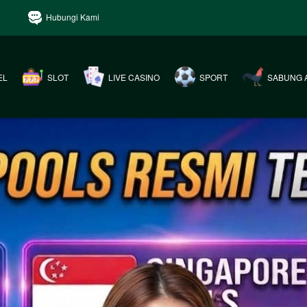
i
Hubungi Kami
EL
SLOT
LIVE CASINO
SPORT
SABUNG 