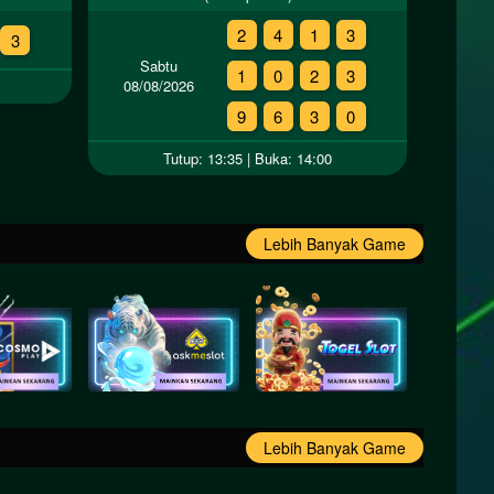
2
4
1
3
3
Sabtu
1
0
2
3
08/08/2026
9
6
3
0
Tutup: 13:35 | Buka: 14:00
Lebih Banyak Game
Lebih Banyak Game