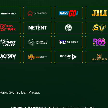
gkong, Sydney Dan Macau.