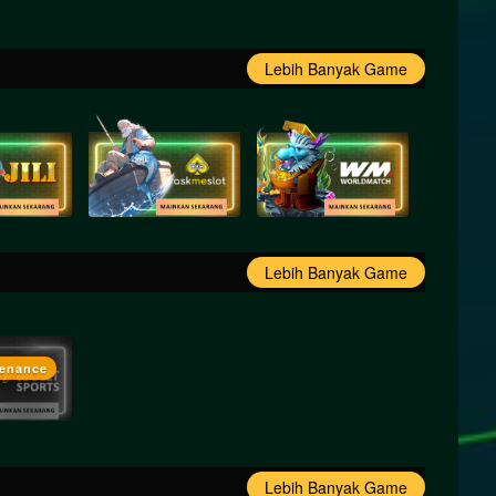
Lebih Banyak Game
Lebih Banyak Game
tenance
Lebih Banyak Game