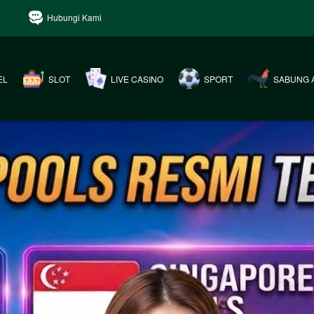
i
Hubungi Kami
EL
SLOT
LIVE CASINO
SPORT
SABUNG 