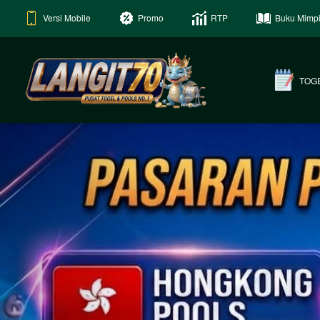
Versi Mobile
Promo
RTP
Buku Mimp
TOG
Previous