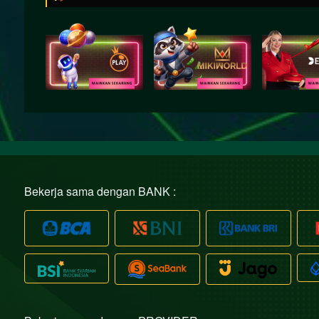
Bekerja sama dengan BANK :