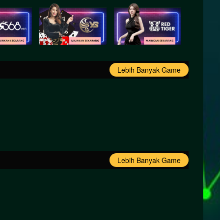
Lebih Banyak Game
Lebih Banyak Game