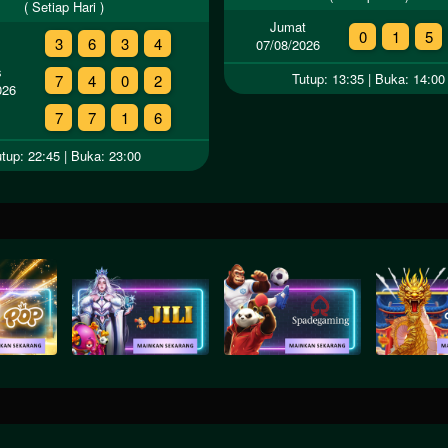
( Setiap Hari )
Jumat
0
1
5
3
6
3
4
07/08/2026
s
Tutup: 13:35 | Buka: 14:00
7
4
0
2
026
7
7
1
6
tup: 22:45 | Buka: 23:00