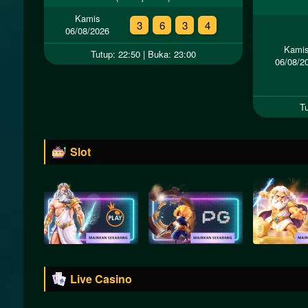
Kamis
3
6
3
4
06/08/2026
Kami
Tutup: 22:50 | Buka: 23:00
06/08/2
Tu
Slot
Live Casino