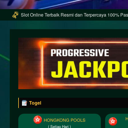
di Slot Online Terbaik Resmi dan Terpercaya 100% Pasti Bayar
Togel
HONGKONG POOLS
( Setiap Hari )