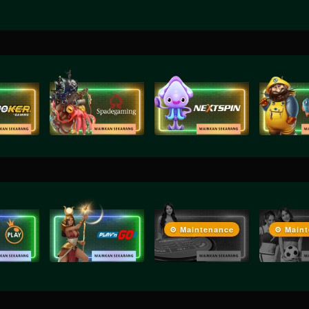
⚙ Maintenance
⚙ Main