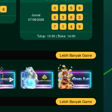
0
1
5
8
8
Jumat
6
3
6
3
07/08/2026
7
1
4
8
Tutup: 13:35 | Buka: 14:00
Lebih Banyak Game
Lebih Banyak Game