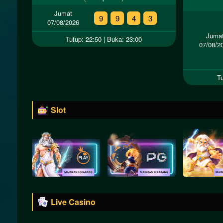
Jumat
9
9
4
3
07/08/2026
Juma
Tutup: 22:50 | Buka: 23:00
07/08/2
Tu
Slot
Live Casino