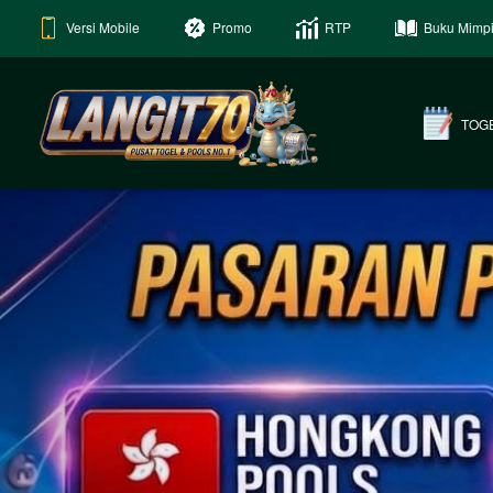
Versi Mobile
Promo
RTP
Buku Mimp
TOG
Previous