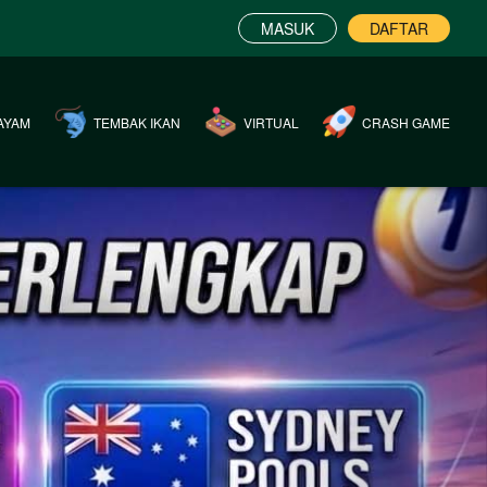
MASUK
DAFTAR
AYAM
TEMBAK IKAN
VIRTUAL
CRASH GAME
Next