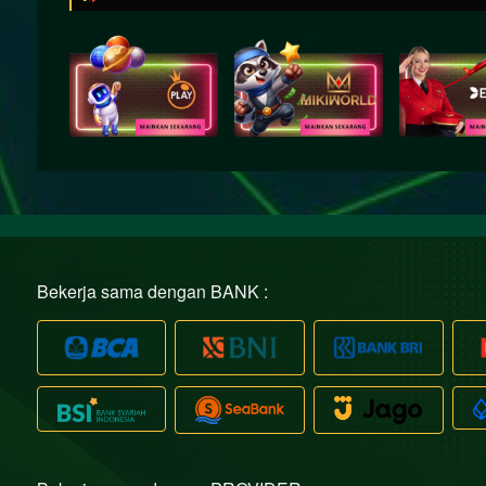
Bekerja sama dengan BANK :