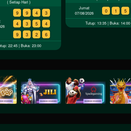
( Setiap Hari )
Jumat
0
1
5
9
9
4
3
07/08/2026
t
Tutup: 13:35 | Buka: 14:00
4
3
5
4
026
9
3
2
6
tup: 22:45 | Buka: 23:00