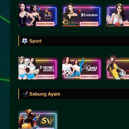
Sport
Sabung Ayam