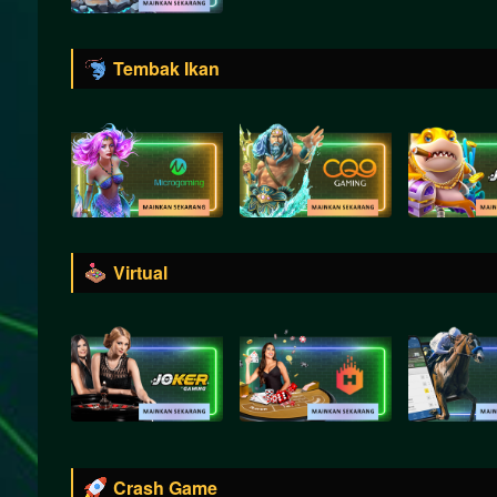
Tembak Ikan
Virtual
Crash Game