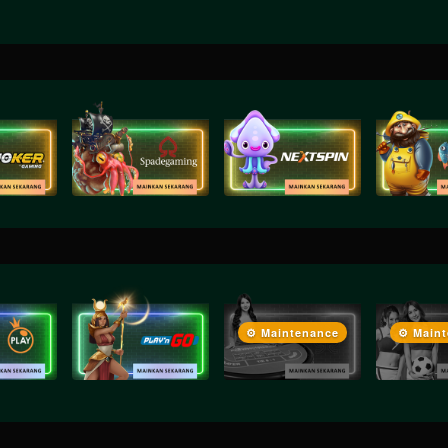
⚙ Maintenance
⚙ Main