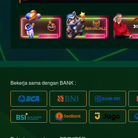
Bekerja sama dengan BANK :