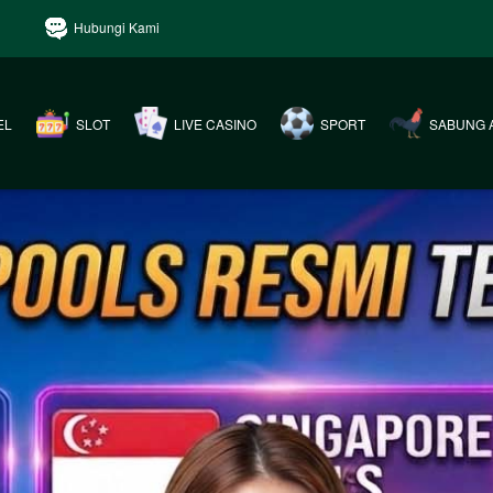
i
Hubungi Kami
EL
SLOT
LIVE CASINO
SPORT
SABUNG 