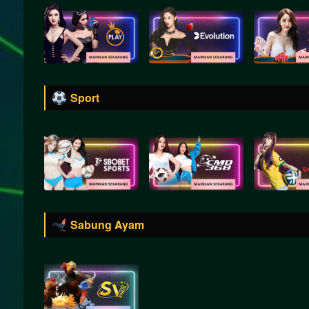
Sport
Sabung Ayam