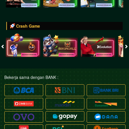
Crash Game
Bekerja sama dengan BANK :