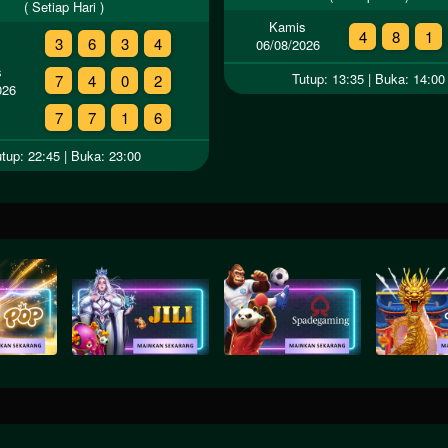
( Setiap Hari )
Kamis
4
8
1
3
6
3
4
06/08/2026
s
Tutup: 13:35 | Buka: 14:00
7
4
0
2
026
7
7
1
6
tup: 22:45 | Buka: 23:00