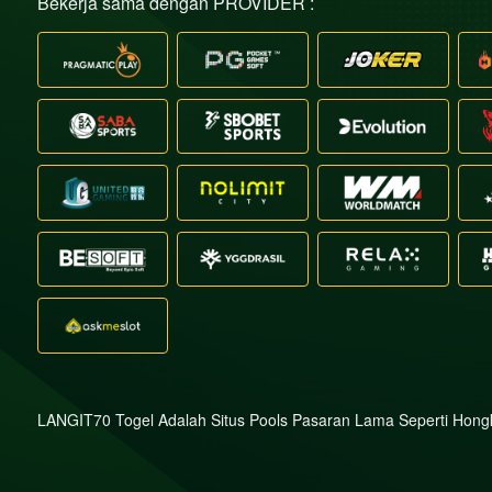
Bekerja sama dengan PROVIDER :
LANGIT70 Togel Adalah Situs Pools Pasaran Lama Seperti Hon