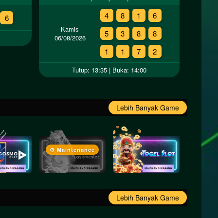
4
8
1
6
6
Kamis
5
3
8
8
06/08/2026
1
1
7
2
Tutup: 13:35 | Buka: 14:00
Lebih Banyak Game
⚙ Maintenance
Lebih Banyak Game