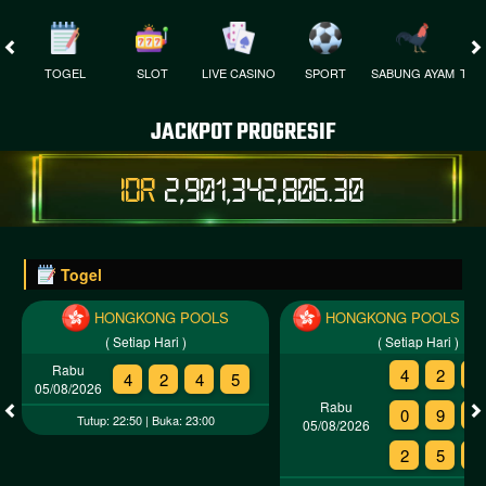
TOGEL
SLOT
LIVE CASINO
SPORT
SABUNG AYAM
TEM
JACKPOT PROGRESIF
IDR
2,901,342,811.08
Togel
HONGKONG POOLS
HONGKONG POOLS 1,2,
( Setiap Hari )
( Setiap Hari )
Rabu
4
2
4
4
2
4
5
05/08/2026
Rabu
0
9
8
Tutup: 22:50 | Buka: 23:00
05/08/2026
2
5
1