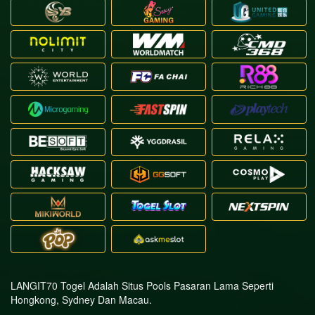
LANGIT70 Togel Adalah Situs Pools Pasaran Lama Seperti
Hongkong, Sydney Dan Macau.