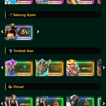
Sabung Ayam
Tembak Ikan
Virtual