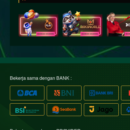
Bekerja sama dengan BANK :