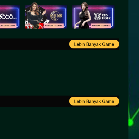
Lebih Banyak Game
Lebih Banyak Game