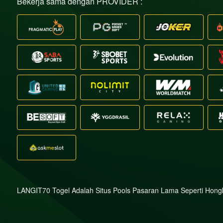
Bekerja sama dengan PROVIDER :
LANGIT70 Togel Adalah Situs Pools Pasaran Lama Seperti Hon