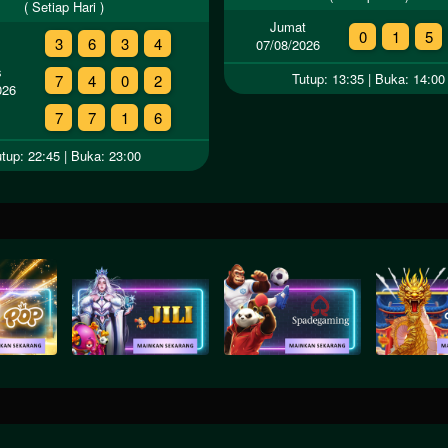
( Setiap Hari )
Jumat
0
1
5
3
6
3
4
07/08/2026
s
Tutup: 13:35 | Buka: 14:00
7
4
0
2
026
7
7
1
6
tup: 22:45 | Buka: 23:00