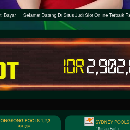
Selamat Datang Di Situs Judi Slot Online Terbaik Resmi da
IDR
2,902
HONGKONG POOLS 1,2,3
SYDNEY POOLS
PRIZE
( Setiap Hari )