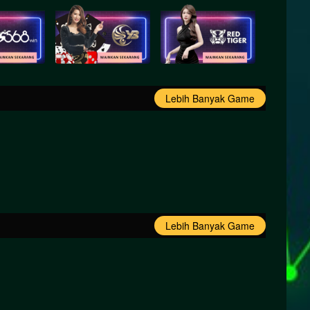
Lebih Banyak Game
Lebih Banyak Game