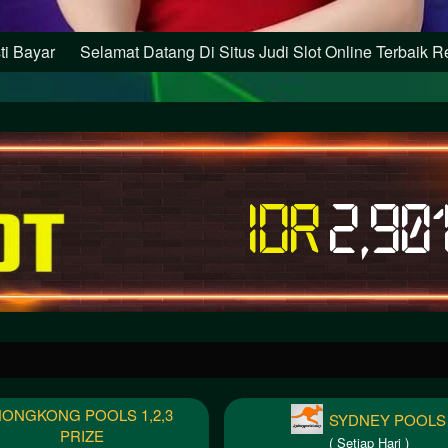
r
Selamat Datang Di Situs Judi Slot Online Terbaik Resmi d
IDR
2,901
HONGKONG POOLS 1,2,3
SYDNEY POOLS
PRIZE
( Setiap Hari )