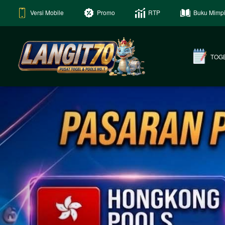
Versi Mobile
Promo
RTP
Buku Mimp
TOG
Previous