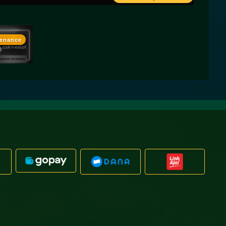
tenance