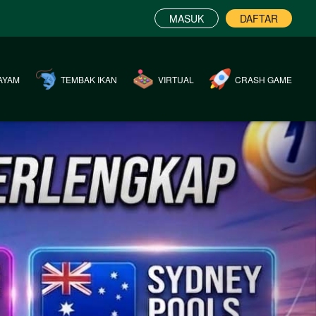
MASUK
DAFTAR
AYAM
TEMBAK IKAN
VIRTUAL
CRASH GAME
Next