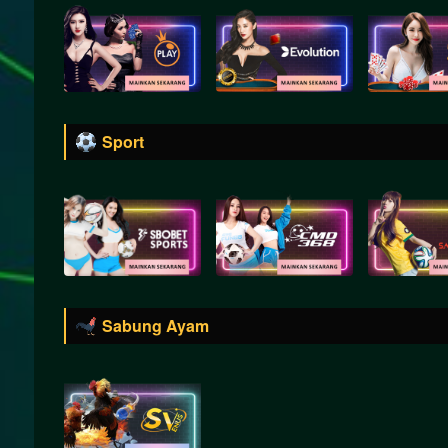
Sport
Sabung Ayam