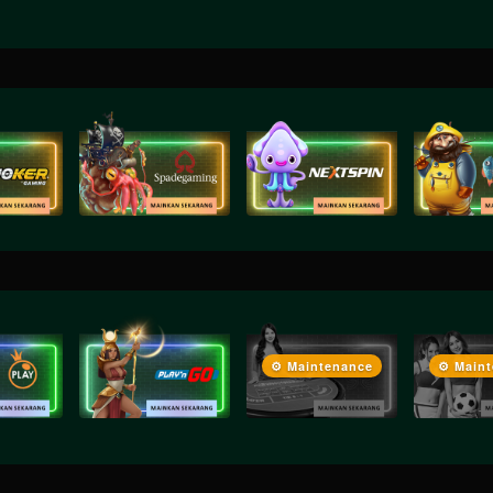
⚙ Maintenance
⚙ Main