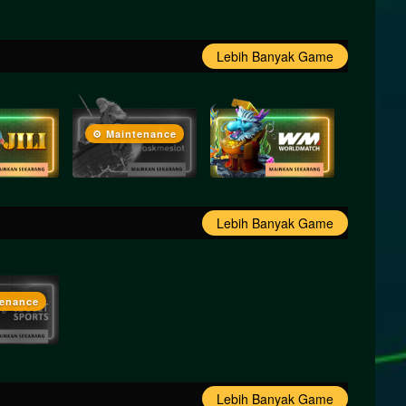
Lebih Banyak Game
⚙ Maintenance
Lebih Banyak Game
tenance
Lebih Banyak Game