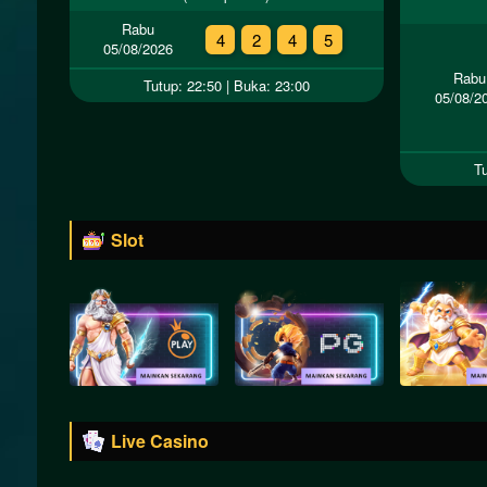
Rabu
4
2
4
5
05/08/2026
Rabu
Tutup: 22:50 | Buka: 23:00
05/08/2
Tu
Slot
Live Casino