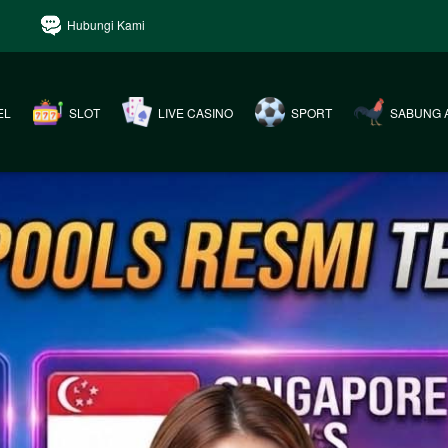
i
Hubungi Kami
EL
SLOT
LIVE CASINO
SPORT
SABUNG 